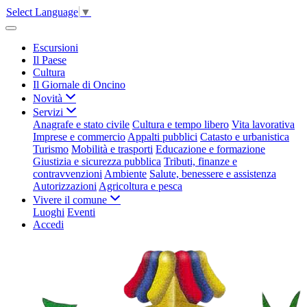
Select Language
▼
Escursioni
Il Paese
Cultura
Il Giornale di Oncino
Novità
Servizi
Anagrafe e stato civile
Cultura e tempo libero
Vita lavorativa
Imprese e commercio
Appalti pubblici
Catasto e urbanistica
Turismo
Mobilità e trasporti
Educazione e formazione
Giustizia e sicurezza pubblica
Tributi, finanze e
contravvenzioni
Ambiente
Salute, benessere e assistenza
Autorizzazioni
Agricoltura e pesca
Vivere il comune
Luoghi
Eventi
Accedi