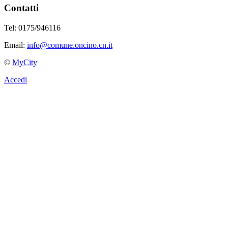
Contatti
Tel: 0175/946116
Email:
info@comune.oncino.cn.it
©
MyCity
Accedi