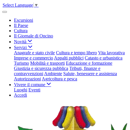
Select Language
▼
Escursioni
Il Paese
Cultura
Il Giornale di Oncino
Novità
Servizi
Anagrafe e stato civile
Cultura e tempo libero
Vita lavorativa
Imprese e commercio
Appalti pubblici
Catasto e urbanistica
Turismo
Mobilità e trasporti
Educazione e formazione
Giustizia e sicurezza pubblica
Tributi, finanze e
contravvenzioni
Ambiente
Salute, benessere e assistenza
Autorizzazioni
Agricoltura e pesca
Vivere il comune
Luoghi
Eventi
Accedi