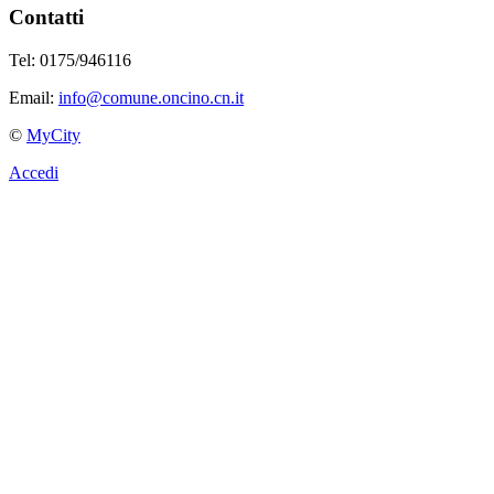
Contatti
Tel: 0175/946116
Email:
info@comune.oncino.cn.it
©
MyCity
Accedi