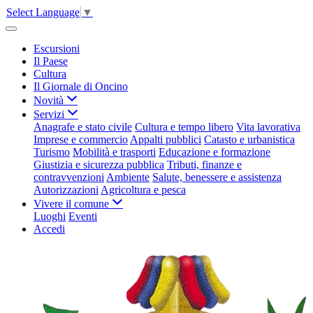
Select Language
▼
Escursioni
Il Paese
Cultura
Il Giornale di Oncino
Novità
Servizi
Anagrafe e stato civile
Cultura e tempo libero
Vita lavorativa
Imprese e commercio
Appalti pubblici
Catasto e urbanistica
Turismo
Mobilità e trasporti
Educazione e formazione
Giustizia e sicurezza pubblica
Tributi, finanze e
contravvenzioni
Ambiente
Salute, benessere e assistenza
Autorizzazioni
Agricoltura e pesca
Vivere il comune
Luoghi
Eventi
Accedi